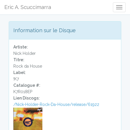
Eric A. Scuccimarra
Togg
Navig
Information sur le Disque
Artiste:
Nick Holder
Titre:
Rock da House
Label:
!K7
Catalogue #:
K7R018EP
Lien Discogs:
/Nick-Holder-Rock-Da-House/release/61922