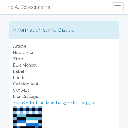
Eric A. Scuccimarra
Togg
Navig
Information sur le Disque
Artiste:
New Order
Titre:
Blue Monday
Label:
London
Catalogue #:
850041.1
Lien Discogs:
/NewOrder-Blue-Monday-95/release/47302