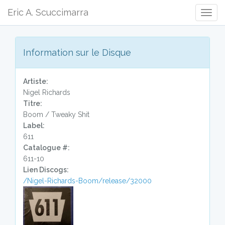
Eric A. Scuccimarra
Togg
Navig
Information sur le Disque
Artiste:
Nigel Richards
Titre:
Boom / Tweaky Shit
Label:
611
Catalogue #:
611-10
Lien Discogs:
/Nigel-Richards-Boom/release/32000