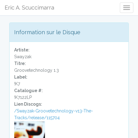
Eric A. Scuccimarra
Togg
Navig
Information sur le Disque
Artiste:
Swayzak
Titre:
Groovetechnology 1.3
Label:
!K7
Catalogue #:
!K7122LP
Lien Discogs:
/Swayzak-Groovetechnology-v13-The-
Tracks/release/115704