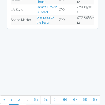
House
12
James Brown
ZYX 6586-
LA Style
ZYX
is Dead
7
Jumping to
ZYX 6988-
Space Master
ZYX
the Party
12
«
1
2
...
63
64
65
66
67
68
69