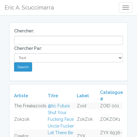
Eric A. Scuccimarra
Togg
Navig
Chercher:
Chercher Par:
Catalogue
Artiste
Titre
Label
#
The Freakazoids
@tic Futura
Zoid
ZOID 001
Shut Your
Zokzok
Fucking Face
ZokZok
ZOKZOK1
Uncle Fucker
Let There Be
ZYX 6936-
Creator
ZYX