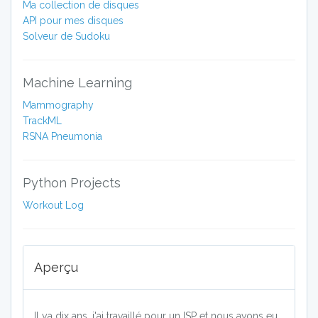
Ma collection de disques
API pour mes disques
Solveur de Sudoku
Machine Learning
Mammography
TrackML
RSNA Pneumonia
Python Projects
Workout Log
Aperçu
Il ya dix ans, j'ai travaillé pour un ISP et nous avons eu